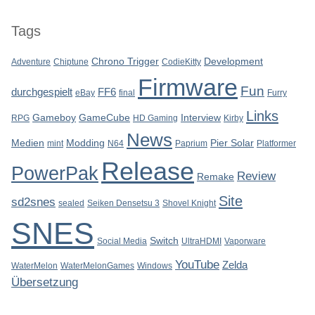
Tags
Chrono Trigger
Development
Adventure
Chiptune
CodieKitty
Firmware
Fun
durchgespielt
FF6
eBay
final
Furry
Links
Gameboy
GameCube
Interview
RPG
HD Gaming
Kirby
News
Medien
Modding
Pier Solar
mint
N64
Paprium
Platformer
Release
PowerPak
Review
Remake
Site
sd2snes
sealed
Seiken Densetsu 3
Shovel Knight
SNES
Switch
Social Media
UltraHDMI
Vaporware
YouTube
Zelda
WaterMelon
WaterMelonGames
Windows
Übersetzung