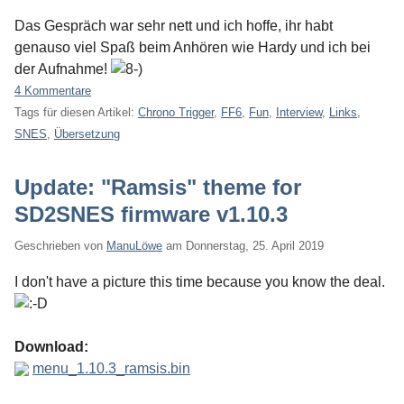
Das Gespräch war sehr nett und ich hoffe, ihr habt
genauso viel Spaß beim Anhören wie Hardy und ich bei
der Aufnahme!
4 Kommentare
Tags für diesen Artikel:
Chrono Trigger
,
FF6
,
Fun
,
Interview
,
Links
,
SNES
,
Übersetzung
Update: "Ramsis" theme for
SD2SNES firmware v1.10.3
Geschrieben von
ManuLöwe
am
Donnerstag, 25. April 2019
I don't have a picture this time because you know the deal.
Download:
menu_1.10.3_ramsis.bin