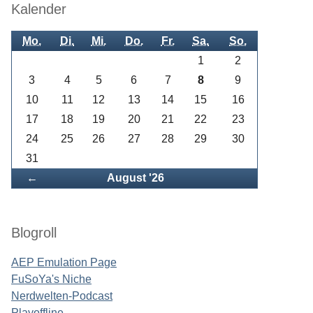
Kalender
Mo.
Di.
Mi.
Do.
Fr.
Sa.
So.
1
2
3
4
5
6
7
8
9
10
11
12
13
14
15
16
17
18
19
20
21
22
23
24
25
26
27
28
29
30
31
Zurück
←
August '26
Blogroll
AEP Emulation Page
FuSoYa's Niche
Nerdwelten-Podcast
Playoffline