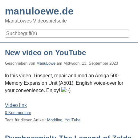
Skip
manuloewe.de
to
content
ManuLöwes Videospielseite
Navigation
New video on YouTube
Geschrieben von
ManuLöwe
am
Mittwoch, 13. September 2023
In this video, I inspect, repair and mod an Amiga 500
Memory Expansion Unit (A501). English voice-over for
your convenience. Enjoy!
Video link
0 Kommentare
Tags für diesen Artikel:
Modding
,
YouTube