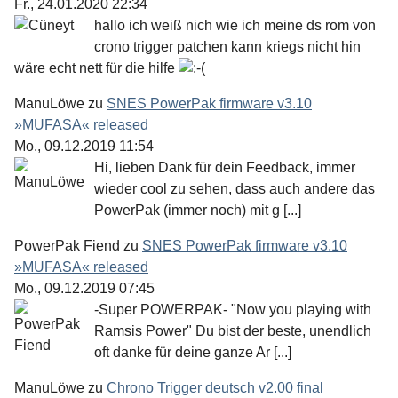
Fr., 24.01.2020 22:34
hallo ich weiß nich wie ich meine ds rom von
crono trigger patchen kann kriegs nicht hin
wäre echt nett für die hilfe
ManuLöwe
zu
SNES PowerPak firmware v3.10
»MUFASA« released
Mo., 09.12.2019 11:54
Hi, lieben Dank für dein Feedback, immer
wieder cool zu sehen, dass auch andere das
PowerPak (immer noch) mit g [...]
PowerPak Fiend
zu
SNES PowerPak firmware v3.10
»MUFASA« released
Mo., 09.12.2019 07:45
-Super POWERPAK- "Now you playing with
Ramsis Power" Du bist der beste, unendlich
oft danke für deine ganze Ar [...]
ManuLöwe
zu
Chrono Trigger deutsch v2.00 final