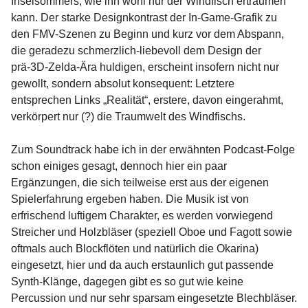
Inselsommers, wie ihn wohl nur der Windfisch erträumen
kann. Der starke Designkontrast der In-Game-Grafik zu
den FMV-Szenen zu Beginn und kurz vor dem Abspann,
die geradezu schmerzlich-liebevoll dem Design der
prä-3D-Zelda-Ära huldigen, erscheint insofern nicht nur
gewollt, sondern absolut konsequent: Letztere
entsprechen Links „Realität“, erstere, davon eingerahmt,
verkörpert nur (?) die Traumwelt des Windfischs.
Zum Soundtrack habe ich in der erwähnten Podcast-Folge
schon einiges gesagt, dennoch hier ein paar
Ergänzungen, die sich teilweise erst aus der eigenen
Spielerfahrung ergeben haben. Die Musik ist von
erfrischend luftigem Charakter, es werden vorwiegend
Streicher und Holzbläser (speziell Oboe und Fagott sowie
oftmals auch Blockflöten und natürlich die Okarina)
eingesetzt, hier und da auch erstaunlich gut passende
Synth-Klänge, dagegen gibt es so gut wie keine
Percussion und nur sehr sparsam eingesetzte Blechbläser.