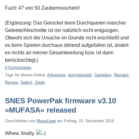
Fazit: 47 von 50 Zaubermuscheln!
(Ergänzung: Das Geruckel beim Durchqueren mancher
Gebiete/Abschnitte ist mir natürlich nicht entgangen.
Obwohl sich die Ursache im Grunde nicht erschließt und
es beim Spielen durchaus störend aufgefallen ist, ändert
es nichts an meiner Gesamtwertung bzw. ist darin
berücksichtigt.)
0 Kommentare
Tags für diesen Artikel:
Adventure
,
durchgespielt
,
Gameboy
,
Remake
,
Review
,
Switch
,
Zelda
SNES PowerPak firmware v3.10
»MUFASA« released
Geschrieben von
ManuLöwe
am
Freitag, 15. November 2019
Whew, finally.