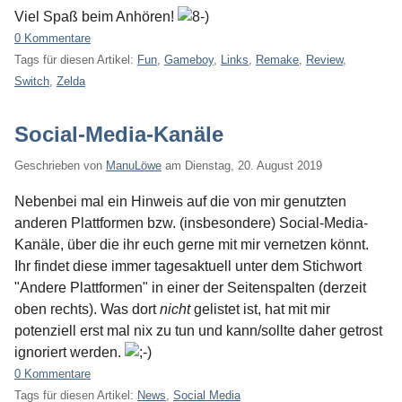
Viel Spaß beim Anhören!
0 Kommentare
Tags für diesen Artikel:
Fun
,
Gameboy
,
Links
,
Remake
,
Review
,
Switch
,
Zelda
Social-Media-Kanäle
Geschrieben von
ManuLöwe
am
Dienstag, 20. August 2019
Nebenbei mal ein Hinweis auf die von mir genutzten
anderen Plattformen bzw. (insbesondere) Social-Media-
Kanäle, über die ihr euch gerne mit mir vernetzen könnt.
Ihr findet diese immer tagesaktuell unter dem Stichwort
"Andere Plattformen" in einer der Seitenspalten (derzeit
oben rechts). Was dort
nicht
gelistet ist, hat mit mir
potenziell erst mal nix zu tun und kann/sollte daher getrost
ignoriert werden.
0 Kommentare
Tags für diesen Artikel:
News
,
Social Media