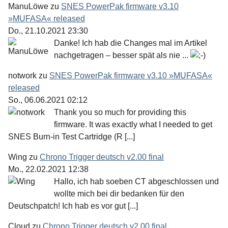
ManuLöwe
zu
SNES PowerPak firmware v3.10
»MUFASA« released
Do., 21.10.2021 23:30
Danke! Ich hab die Changes mal im Artikel
nachgetragen – besser spät als nie ...
notwork
zu
SNES PowerPak firmware v3.10 »MUFASA«
released
So., 06.06.2021 02:12
Thank you so much for providing this
firmware. It was exactly what I needed to get
SNES Burn-in Test Cartridge (R [...]
Wing
zu
Chrono Trigger deutsch v2.00 final
Mo., 22.02.2021 12:38
Hallo, ich hab soeben CT abgeschlossen und
wollte mich bei dir bedanken für den
Deutschpatch! Ich hab es vor gut [...]
Cloud
zu
Chrono Trigger deutsch v2.00 final