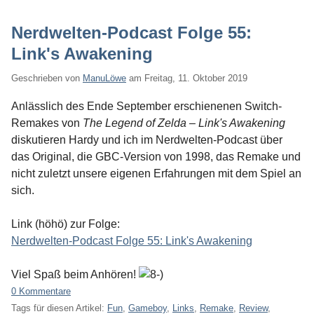
Nerdwelten-Podcast Folge 55:
Link's Awakening
Geschrieben von
ManuLöwe
am
Freitag, 11. Oktober 2019
Anlässlich des Ende September erschienenen Switch-
Remakes von
The Legend of Zelda – Link's Awakening
diskutieren Hardy und ich im Nerdwelten-Podcast über
das Original, die GBC-Version von 1998, das Remake und
nicht zuletzt unsere eigenen Erfahrungen mit dem Spiel an
sich.
Link (höhö) zur Folge:
Nerdwelten-Podcast Folge 55: Link's Awakening
Viel Spaß beim Anhören!
0 Kommentare
Tags für diesen Artikel:
Fun
,
Gameboy
,
Links
,
Remake
,
Review
,