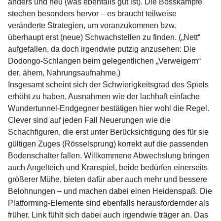
anders und neu (was ebenfalls gut ist). Die Bosskämpfe
stechen besonders hervor – es braucht teilweise
veränderte Strategien, um voranzukommen bzw.
überhaupt erst (neue) Schwachstellen zu finden. („Nett“
aufgefallen, da doch irgendwie putzig anzusehen: Die
Dodongo-Schlangen beim gelegentlichen „Verweigern“
der, ähem, Nahrungsaufnahme.)
Insgesamt scheint sich der Schwierigkeitsgrad des Spiels
erhöht zu haben, Ausnahmen wie der lachhaft einfache
Wundertunnel-Endgegner bestätigen hier wohl die Regel.
Clever sind auf jeden Fall Neuerungen wie die
Schachfiguren, die erst unter Berücksichtigung des für sie
gültigen Zuges (Rösselsprung) korrekt auf die passenden
Bodenschalter fallen. Willkommene Abwechslung bringen
auch Angelteich und Kranspiel, beide bedürfen einerseits
größerer Mühe, bieten dafür aber auch mehr und bessere
Belohnungen – und machen dabei einen Heidenspaß. Die
Platforming-Elemente sind ebenfalls herausfordernder als
früher, Link fühlt sich dabei auch irgendwie träger an. Das