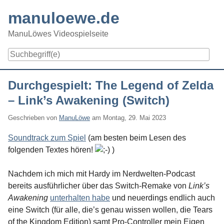
Skip
manuloewe.de
to
content
ManuLöwes Videospielseite
Navigation
Durchgespielt: The Legend of Zelda
– Link’s Awakening (Switch)
Geschrieben von
ManuLöwe
am
Montag, 29. Mai 2023
Soundtrack zum Spiel
(am besten beim Lesen des
folgenden Textes hören!
)
Nachdem ich mich mit Hardy im Nerdwelten-Podcast
bereits ausführlicher über das Switch-Remake von
Link’s
Awakening
unterhalten habe
und neuerdings endlich auch
eine Switch (für alle, die’s genau wissen wollen, die Tears
of the Kingdom Edition) samt Pro-Controller mein Eigen