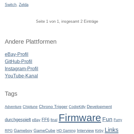
Switch
,
Zelda
Pagination
Seite 1 von 1, insgesamt 2 Einträge
Seitenleiste
Andere Plattformen
eBay-Profil
GitHub-Profil
Instagram-Profil
YouTube-Kanal
Tags
Chrono Trigger
Development
Adventure
Chiptune
CodieKitty
Firmware
Fun
durchgespielt
FF6
eBay
final
Furry
Links
Gameboy
GameCube
Interview
RPG
HD Gaming
Kirby