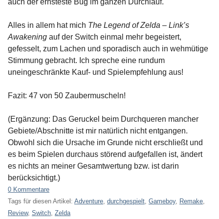
auch der ernsteste Bug im ganzen Durchlauf.
Alles in allem hat mich
The Legend of Zelda – Link’s
Awakening
auf der Switch einmal mehr begeistert,
gefesselt, zum Lachen und sporadisch auch in wehmütige
Stimmung gebracht. Ich spreche eine rundum
uneingeschränkte Kauf- und Spielempfehlung aus!
Fazit: 47 von 50 Zaubermuscheln!
(Ergänzung: Das Geruckel beim Durchqueren mancher
Gebiete/Abschnitte ist mir natürlich nicht entgangen.
Obwohl sich die Ursache im Grunde nicht erschließt und
es beim Spielen durchaus störend aufgefallen ist, ändert
es nichts an meiner Gesamtwertung bzw. ist darin
berücksichtigt.)
0 Kommentare
Tags für diesen Artikel:
Adventure
,
durchgespielt
,
Gameboy
,
Remake
,
Review
,
Switch
,
Zelda