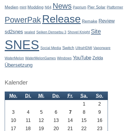
News
Medien
Modding
Pier Solar
mint
N64
Paprium
Platformer
Release
PowerPak
Review
Remake
Site
sd2snes
sealed
Seiken Densetsu 3
Shovel Knight
SNES
Switch
Social Media
UltraHDMI
Vaporware
YouTube
Zelda
WaterMelon
WaterMelonGames
Windows
Übersetzung
Kalender
Mo.
Di.
Mi.
Do.
Fr.
Sa.
So.
1
2
3
4
5
6
7
8
9
10
11
12
13
14
15
16
17
18
19
20
21
22
23