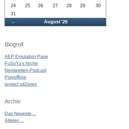
24
25
26
27
28
29
30
31
Zurück
←
August '26
Blogroll
AEP Emulation Page
FuSoYa's Niche
Nerdwelten-Podcast
Playoffline
project sd2snes
Archiv
Das Neueste ...
Älteres ...