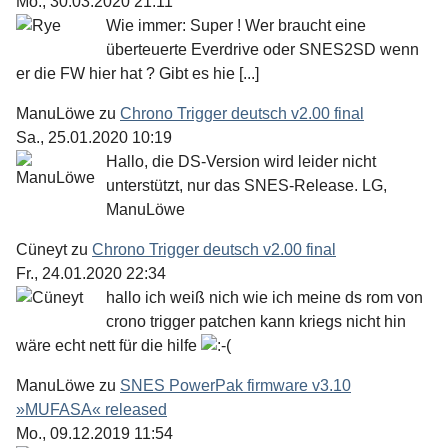
Mo., 30.03.2020 21:11
Wie immer: Super ! Wer braucht eine
überteuerte Everdrive oder SNES2SD wenn
er die FW hier hat ? Gibt es hie [...]
ManuLöwe
zu
Chrono Trigger deutsch v2.00 final
Sa., 25.01.2020 10:19
Hallo, die DS-Version wird leider nicht
unterstützt, nur das SNES-Release. LG,
ManuLöwe
Cüneyt
zu
Chrono Trigger deutsch v2.00 final
Fr., 24.01.2020 22:34
hallo ich weiß nich wie ich meine ds rom von
crono trigger patchen kann kriegs nicht hin
wäre echt nett für die hilfe
ManuLöwe
zu
SNES PowerPak firmware v3.10
»MUFASA« released
Mo., 09.12.2019 11:54