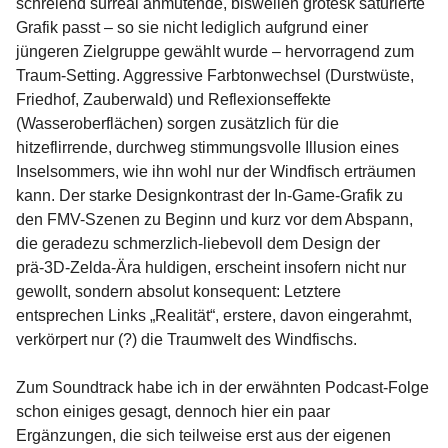
schreiend surreal anmutende, bisweilen grotesk saturierte
Grafik passt – so sie nicht lediglich aufgrund einer
jüngeren Zielgruppe gewählt wurde – hervorragend zum
Traum-Setting. Aggressive Farbtonwechsel (Durstwüste,
Friedhof, Zauberwald) und Reflexionseffekte
(Wasseroberflächen) sorgen zusätzlich für die
hitzeflirrende, durchweg stimmungsvolle Illusion eines
Inselsommers, wie ihn wohl nur der Windfisch erträumen
kann. Der starke Designkontrast der In-Game-Grafik zu
den FMV-Szenen zu Beginn und kurz vor dem Abspann,
die geradezu schmerzlich-liebevoll dem Design der
prä-3D-Zelda-Ära huldigen, erscheint insofern nicht nur
gewollt, sondern absolut konsequent: Letztere
entsprechen Links „Realität“, erstere, davon eingerahmt,
verkörpert nur (?) die Traumwelt des Windfischs.
Zum Soundtrack habe ich in der erwähnten Podcast-Folge
schon einiges gesagt, dennoch hier ein paar
Ergänzungen, die sich teilweise erst aus der eigenen