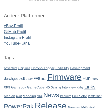
Seitenleiste
Andere Plattformen
eBay-Profil
GitHub-Profil
Instagram-Profil
YouTube-Kanal
Tags
Chrono Trigger
Development
Adventure
Chiptune
CodieKitty
Firmware
Fun
durchgespielt
FF6
eBay
final
Furry
Links
Gameboy
GameCube
Interview
RPG
HD Gaming
Kirby
News
Medien
Modding
Pier Solar
mint
N64
Paprium
Platformer
Release
PowerPak
Review
Remake