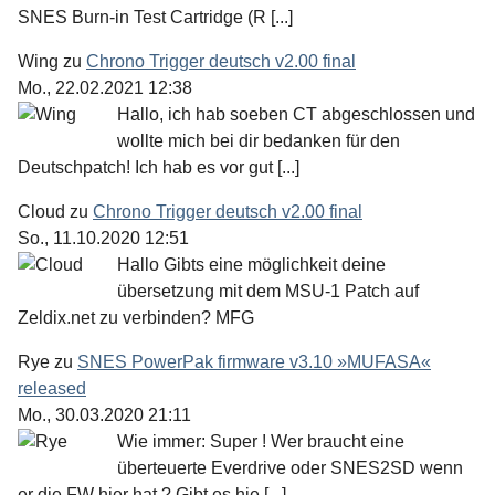
SNES Burn-in Test Cartridge (R [...]
Wing
zu
Chrono Trigger deutsch v2.00 final
Mo., 22.02.2021 12:38
Hallo, ich hab soeben CT abgeschlossen und
wollte mich bei dir bedanken für den
Deutschpatch! Ich hab es vor gut [...]
Cloud
zu
Chrono Trigger deutsch v2.00 final
So., 11.10.2020 12:51
Hallo Gibts eine möglichkeit deine
übersetzung mit dem MSU-1 Patch auf
Zeldix.net zu verbinden? MFG
Rye
zu
SNES PowerPak firmware v3.10 »MUFASA«
released
Mo., 30.03.2020 21:11
Wie immer: Super ! Wer braucht eine
überteuerte Everdrive oder SNES2SD wenn
er die FW hier hat ? Gibt es hie [...]