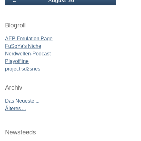
Zurück
←
August '26
Blogroll
AEP Emulation Page
FuSoYa's Niche
Nerdwelten-Podcast
Playoffline
project sd2snes
Archiv
Das Neueste ...
Älteres ...
Newsfeeds