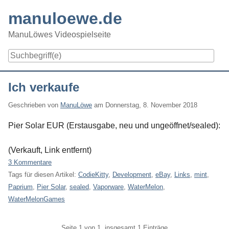
Skip
manuloewe.de
to
content
ManuLöwes Videospielseite
Navigation
Ich verkaufe
Geschrieben von
ManuLöwe
am
Donnerstag, 8. November 2018
Pier Solar EUR (Erstausgabe, neu und ungeöffnet/sealed):
(Verkauft, Link entfernt)
3 Kommentare
Tags für diesen Artikel:
CodieKitty
,
Development
,
eBay
,
Links
,
mint
,
Paprium
,
Pier Solar
,
sealed
,
Vaporware
,
WaterMelon
,
WaterMelonGames
Pagination
Seite 1 von 1, insgesamt 1 Einträge