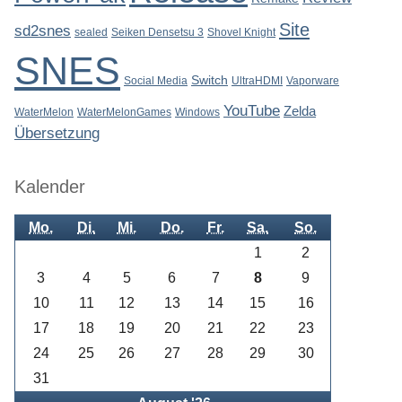
Site
sd2snes
sealed
Seiken Densetsu 3
Shovel Knight
SNES
Switch
Social Media
UltraHDMI
Vaporware
YouTube
Zelda
WaterMelon
WaterMelonGames
Windows
Übersetzung
Kalender
Mo.
Di.
Mi.
Do.
Fr.
Sa.
So.
1
2
3
4
5
6
7
8
9
10
11
12
13
14
15
16
17
18
19
20
21
22
23
24
25
26
27
28
29
30
31