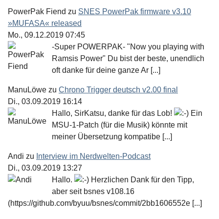
PowerPak Fiend
zu
SNES PowerPak firmware v3.10
»MUFASA« released
Mo., 09.12.2019 07:45
-Super POWERPAK- "Now you playing with
Ramsis Power" Du bist der beste, unendlich
oft danke für deine ganze Ar [...]
ManuLöwe
zu
Chrono Trigger deutsch v2.00 final
Di., 03.09.2019 16:14
Hallo, SirKatsu, danke für das Lob!
Ein
MSU-1-Patch (für die Musik) könnte mit
meiner Übersetzung kompatibe [...]
Andi
zu
Interview im Nerdwelten-Podcast
Di., 03.09.2019 13:27
Hallo.
Herzlichen Dank für den Tipp,
aber seit bsnes v108.16
(https://github.com/byuu/bsnes/commit/2bb1606552e [...]