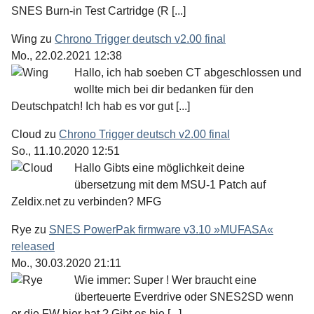
SNES Burn-in Test Cartridge (R [...]
Wing
zu
Chrono Trigger deutsch v2.00 final
Mo., 22.02.2021 12:38
Hallo, ich hab soeben CT abgeschlossen und
wollte mich bei dir bedanken für den
Deutschpatch! Ich hab es vor gut [...]
Cloud
zu
Chrono Trigger deutsch v2.00 final
So., 11.10.2020 12:51
Hallo Gibts eine möglichkeit deine
übersetzung mit dem MSU-1 Patch auf
Zeldix.net zu verbinden? MFG
Rye
zu
SNES PowerPak firmware v3.10 »MUFASA«
released
Mo., 30.03.2020 21:11
Wie immer: Super ! Wer braucht eine
überteuerte Everdrive oder SNES2SD wenn
er die FW hier hat ? Gibt es hie [...]