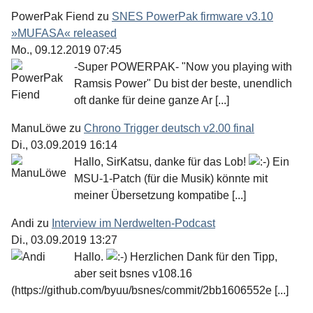
PowerPak Fiend
zu
SNES PowerPak firmware v3.10
»MUFASA« released
Mo., 09.12.2019 07:45
-Super POWERPAK- "Now you playing with
Ramsis Power" Du bist der beste, unendlich
oft danke für deine ganze Ar [...]
ManuLöwe
zu
Chrono Trigger deutsch v2.00 final
Di., 03.09.2019 16:14
Hallo, SirKatsu, danke für das Lob!
Ein
MSU-1-Patch (für die Musik) könnte mit
meiner Übersetzung kompatibe [...]
Andi
zu
Interview im Nerdwelten-Podcast
Di., 03.09.2019 13:27
Hallo.
Herzlichen Dank für den Tipp,
aber seit bsnes v108.16
(https://github.com/byuu/bsnes/commit/2bb1606552e [...]