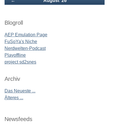
Zurück
←
August '26
Blogroll
AEP Emulation Page
FuSoYa's Niche
Nerdwelten-Podcast
Playoffline
project sd2snes
Archiv
Das Neueste ...
Älteres ...
Newsfeeds