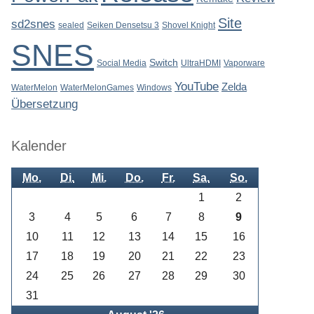
Site
sd2snes
sealed
Seiken Densetsu 3
Shovel Knight
SNES
Switch
Social Media
UltraHDMI
Vaporware
YouTube
Zelda
WaterMelon
WaterMelonGames
Windows
Übersetzung
Kalender
Mo.
Di.
Mi.
Do.
Fr.
Sa.
So.
1
2
3
4
5
6
7
8
9
10
11
12
13
14
15
16
17
18
19
20
21
22
23
24
25
26
27
28
29
30
31