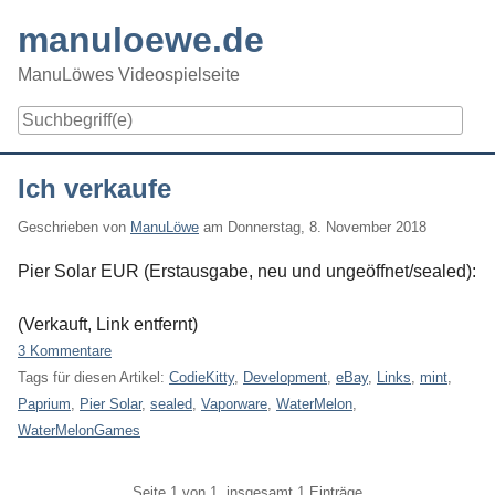
Skip
manuloewe.de
to
content
ManuLöwes Videospielseite
Navigation
Ich verkaufe
Geschrieben von
ManuLöwe
am
Donnerstag, 8. November 2018
Pier Solar EUR (Erstausgabe, neu und ungeöffnet/sealed):
(Verkauft, Link entfernt)
3 Kommentare
Tags für diesen Artikel:
CodieKitty
,
Development
,
eBay
,
Links
,
mint
,
Paprium
,
Pier Solar
,
sealed
,
Vaporware
,
WaterMelon
,
WaterMelonGames
Pagination
Seite 1 von 1, insgesamt 1 Einträge