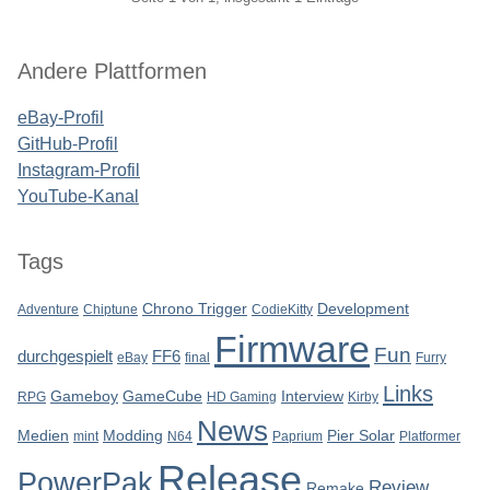
Seitenleiste
Andere Plattformen
eBay-Profil
GitHub-Profil
Instagram-Profil
YouTube-Kanal
Tags
Chrono Trigger
Development
Adventure
Chiptune
CodieKitty
Firmware
Fun
durchgespielt
FF6
eBay
final
Furry
Links
Gameboy
GameCube
Interview
RPG
HD Gaming
Kirby
News
Medien
Modding
Pier Solar
mint
N64
Paprium
Platformer
Release
PowerPak
Review
Remake