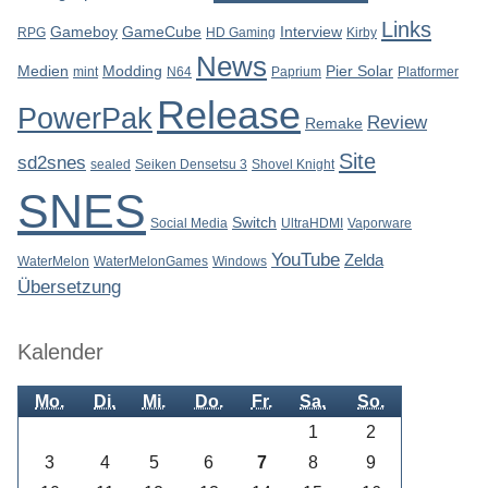
Links
Gameboy
GameCube
Interview
RPG
HD Gaming
Kirby
News
Medien
Modding
Pier Solar
mint
N64
Paprium
Platformer
Release
PowerPak
Review
Remake
Site
sd2snes
sealed
Seiken Densetsu 3
Shovel Knight
SNES
Switch
Social Media
UltraHDMI
Vaporware
YouTube
Zelda
WaterMelon
WaterMelonGames
Windows
Übersetzung
Kalender
Mo.
Di.
Mi.
Do.
Fr.
Sa.
So.
1
2
3
4
5
6
7
8
9