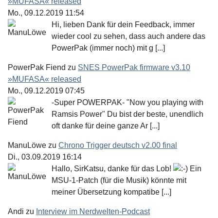
»MUFASA« released
Mo., 09.12.2019 11:54
Hi, lieben Dank für dein Feedback, immer
wieder cool zu sehen, dass auch andere das
PowerPak (immer noch) mit g [...]
PowerPak Fiend
zu
SNES PowerPak firmware v3.10
»MUFASA« released
Mo., 09.12.2019 07:45
-Super POWERPAK- "Now you playing with
Ramsis Power" Du bist der beste, unendlich
oft danke für deine ganze Ar [...]
ManuLöwe
zu
Chrono Trigger deutsch v2.00 final
Di., 03.09.2019 16:14
Hallo, SirKatsu, danke für das Lob!
Ein
MSU-1-Patch (für die Musik) könnte mit
meiner Übersetzung kompatibe [...]
Andi
zu
Interview im Nerdwelten-Podcast