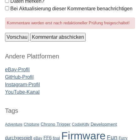
Formular-
Daten merken?
Optionen
Bei Aktualisierung dieser Kommentare benachrichtigen
Kommentare werden erst nach redaktioneller Prüfung freigeschaltet!
Seitenleiste
Andere Plattformen
eBay-Profil
GitHub-Profil
Instagram-Profil
YouTube-Kanal
Tags
Chrono Trigger
Development
Adventure
Chiptune
CodieKitty
Firmware
Fun
durchgespielt
FF6
eBay
final
Furry