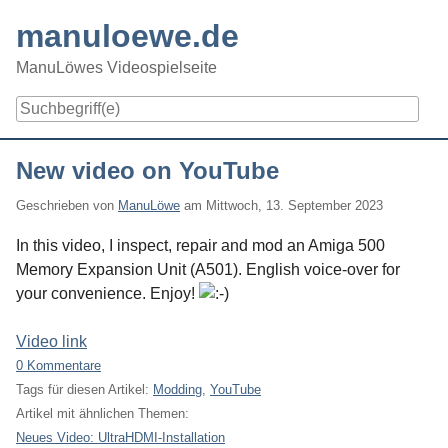
Skip
manuloewe.de
to
content
ManuLöwes Videospielseite
Navigation
New video on YouTube
Geschrieben von
ManuLöwe
am
Mittwoch, 13. September 2023
In this video, I inspect, repair and mod an Amiga 500
Memory Expansion Unit (A501). English voice-over for
your convenience. Enjoy!
Video link
0 Kommentare
Tags für diesen Artikel:
Modding
,
YouTube
Artikel mit ähnlichen Themen:
Neues Video: UltraHDMI-Installation