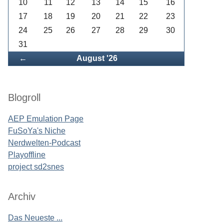
10
11
12
13
14
15
16
17
18
19
20
21
22
23
24
25
26
27
28
29
30
31
Zurück
←
August '26
Blogroll
AEP Emulation Page
FuSoYa's Niche
Nerdwelten-Podcast
Playoffline
project sd2snes
Archiv
Das Neueste ...