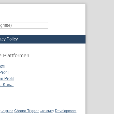
acy Policy
iste
e Plattformen
fil
rofil
m-Profil
e-Kanal
Chrono Trigger
Development
Chiptune
CodieKitty