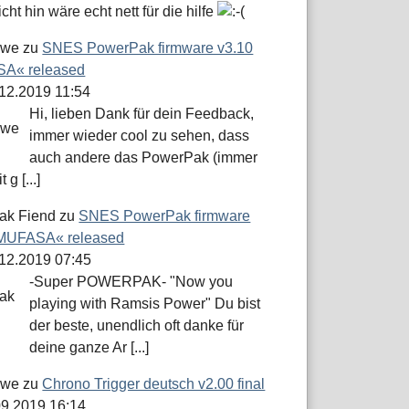
icht hin wäre echt nett für die hilfe
öwe
zu
SNES PowerPak firmware v3.10
A« released
.12.2019 11:54
Hi, lieben Dank für dein Feedback,
immer wieder cool zu sehen, dass
auch andere das PowerPak (immer
 g [...]
ak Fiend
zu
SNES PowerPak firmware
»MUFASA« released
.12.2019 07:45
-Super POWERPAK- "Now you
playing with Ramsis Power" Du bist
der beste, unendlich oft danke für
deine ganze Ar [...]
öwe
zu
Chrono Trigger deutsch v2.00 final
.09.2019 16:14