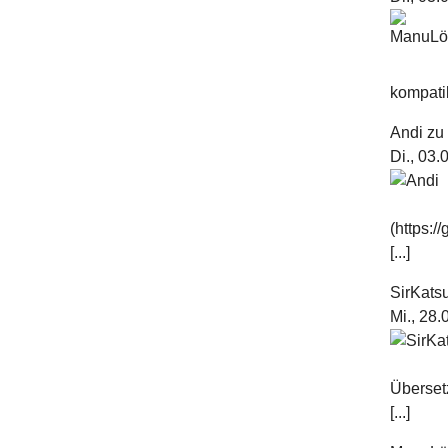
kompatib
Andi
z
Di., 03
(https:
[...]
SirKats
Mi., 28
Überset
[...]