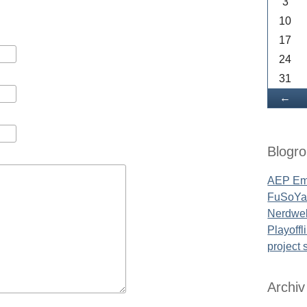
3
10
17
24
31
Zu
←
Blogrol
AEP Em
FuSoYa'
Nerdwel
Playoffl
project
Archiv