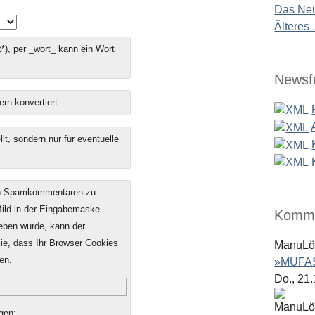
Das Neu
Älteres .
*), per _wort_ kann ein Wort
Newsf
ern konvertiert.
t, sondern nur für eventuelle
on Spamkommentaren zu
 Bild in der Eingabemaske
Komme
geben wurde, kann der
e, dass Ihr Browser Cookies
ManuL
en.
»MUFAS
Do., 21
gen: