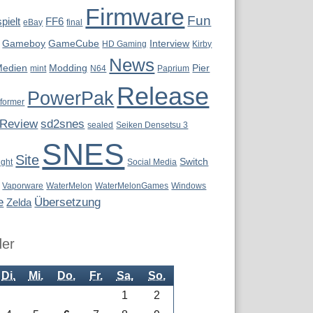
Firmware
Fun
pielt
FF6
eBay
final
Gameboy
GameCube
Interview
HD Gaming
Kirby
News
Medien
Modding
Pier
mint
N64
Paprium
Release
PowerPak
tformer
Review
sd2snes
sealed
Seiken Densetsu 3
SNES
Site
Switch
ight
Social Media
Vaporware
WaterMelon
WaterMelonGames
Windows
e
Übersetzung
Zelda
der
Di.
Mi.
Do.
Fr.
Sa.
So.
1
2