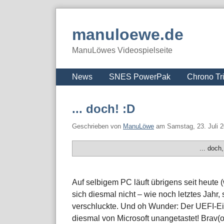
Skip
to
manuloewe.de
content
ManuLöwes Videospielseite
Navigation
News
SNES PowerPak
Chrono Tr
... doch! :D
Geschrieben von
ManuLöwe
am
Samstag, 23. Juli 
... doch,
Auf selbigem PC läuft übrigens seit heute
sich diesmal nicht – wie noch letztes Jahr
verschluckte. Und oh Wunder: Der UEFI-Eint
diesmal von Microsoft unangetastet! Brav