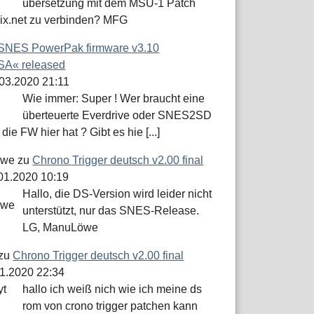
übersetzung mit dem MSU-1 Patch
dix.net zu verbinden? MFG
SNES PowerPak firmware v3.10
A« released
.03.2020 21:11
Wie immer: Super ! Wer braucht eine
überteuerte Everdrive oder SNES2SD
die FW hier hat ? Gibt es hie [...]
öwe
zu
Chrono Trigger deutsch v2.00 final
.01.2020 10:19
Hallo, die DS-Version wird leider nicht
unterstützt, nur das SNES-Release.
LG, ManuLöwe
zu
Chrono Trigger deutsch v2.00 final
01.2020 22:34
hallo ich weiß nich wie ich meine ds
rom von crono trigger patchen kann