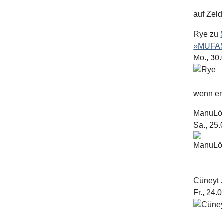
auf Zel
Rye
zu
»MUFAS
Mo., 30
wenn er 
ManuL
Sa., 25
Cüneyt
Fr., 24.