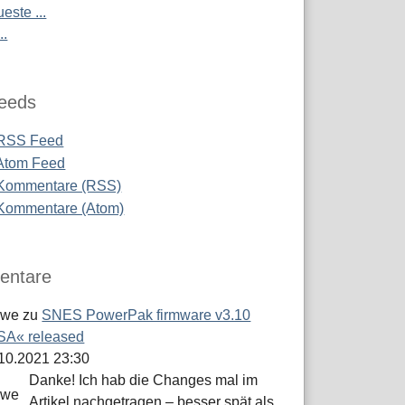
este ...
..
eeds
RSS Feed
Atom Feed
Kommentare (RSS)
Kommentare (Atom)
ntare
öwe
zu
SNES PowerPak firmware v3.10
A« released
.10.2021 23:30
Danke! Ich hab die Changes mal im
Artikel nachgetragen – besser spät als