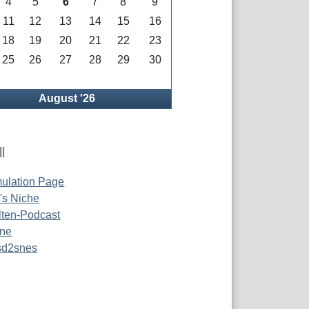
4
5
6
7
8
9
11
12
13
14
15
16
18
19
20
21
22
23
25
26
27
28
29
30
rück
August '26
l
ulation Page
s Niche
ten-Podcast
ine
 sd2snes