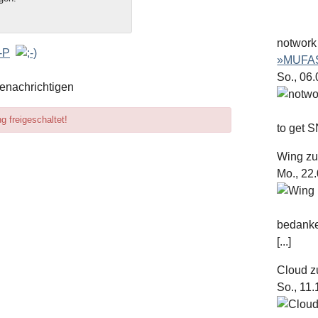
notwork
»MUFAS
So., 06
enachrichtigen
 freigeschaltet!
to get S
Wing
z
Mo., 22
bedanke
[...]
Cloud
z
So., 11