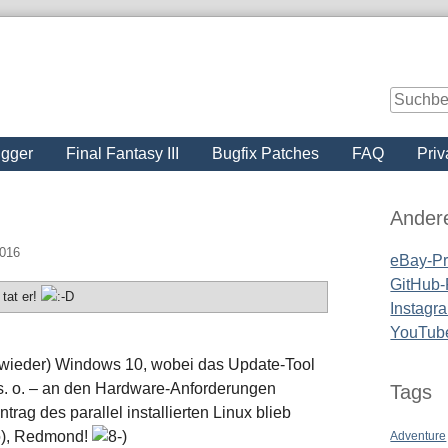
igger
Final Fantasy III
Bugfix Patches
FAQ
Priv
Seitenle
Ander
2016
eBay-Pro
GitHub-P
 tat er!
Instagra
YouTub
 (wieder) Windows 10, wobei das Update-Tool
, s. o. – an den Hardware-Anforderungen
Tags
rag des parallel installierten Linux blieb
(o), Redmond!
Adventure