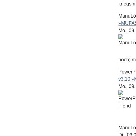
kriegs n
ManuL
»MUFAS
Mo., 09
noch) mit
PowerP
v3.10 
Mo., 09
ManuL
Di., 03