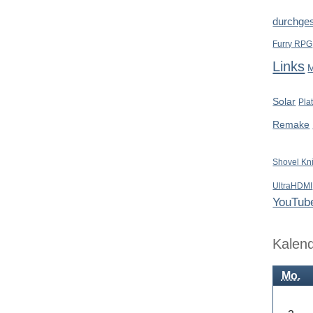
durchges
Furry RPG
Links
Solar
Pla
Remake
Shovel Kn
UltraHDMI
YouTub
Kalen
Mo.