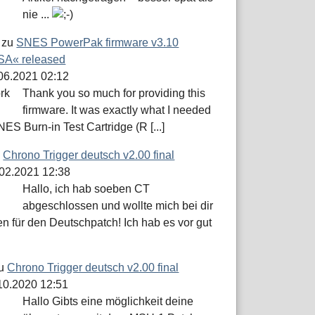
nie ...
zu
SNES PowerPak firmware v3.10
A« released
.06.2021 02:12
Thank you so much for providing this
firmware. It was exactly what I needed
NES Burn-in Test Cartridge (R [...]
u
Chrono Trigger deutsch v2.00 final
.02.2021 12:38
Hallo, ich hab soeben CT
abgeschlossen und wollte mich bei dir
n für den Deutschpatch! Ich hab es vor gut
u
Chrono Trigger deutsch v2.00 final
.10.2020 12:51
Hallo Gibts eine möglichkeit deine