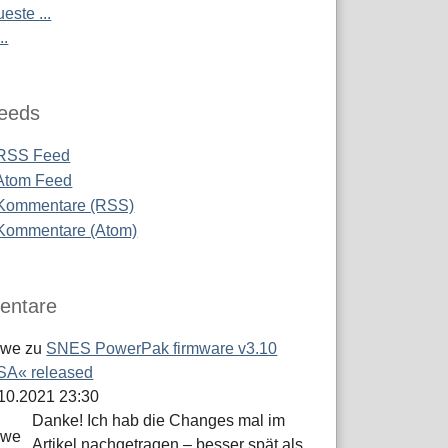
este ...
..
eeds
RSS Feed
Atom Feed
Kommentare (RSS)
Kommentare (Atom)
ntare
öwe
zu
SNES PowerPak firmware v3.10
A« released
.10.2021 23:30
Danke! Ich hab die Changes mal im
Artikel nachgetragen – besser spät als