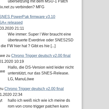
übersetzung mit dem MSU-1 Patch
dix.net zu verbinden? MFG
SNES PowerPak firmware v3.10
A« released
.03.2020 21:11
Wie immer: Super ! Wer braucht eine
überteuerte Everdrive oder SNES2SD
die FW hier hat ? Gibt es hie [...]
öwe
zu
Chrono Trigger deutsch v2.00 final
.01.2020 10:19
Hallo, die DS-Version wird leider nicht
unterstützt, nur das SNES-Release.
LG, ManuLöwe
zu
Chrono Trigger deutsch v2.00 final
01.2020 22:34
hallo ich weiß nich wie ich meine ds
rom von crono trigger patchen kann