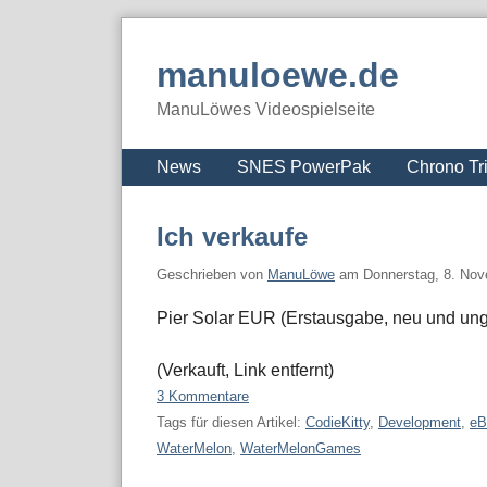
Skip
to
manuloewe.de
content
ManuLöwes Videospielseite
Navigation
News
SNES PowerPak
Chrono Tr
Ich verkaufe
Geschrieben von
ManuLöwe
am
Donnerstag, 8. No
Pier Solar EUR (Erstausgabe, neu und unge
(Verkauft, Link entfernt)
3 Kommentare
Tags für diesen Artikel:
CodieKitty
,
Development
,
eB
WaterMelon
,
WaterMelonGames