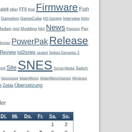
Firmware
Fun
pielt
FF6
eBay
final
Gameboy
GameCube
Interview
HD Gaming
Kirby
News
Medien
Modding
Pier
mint
N64
Paprium
Release
PowerPak
tformer
Review
sd2snes
sealed
Seiken Densetsu 3
SNES
Site
Switch
ight
Social Media
Vaporware
WaterMelon
WaterMelonGames
Windows
e
Übersetzung
Zelda
der
Di.
Mi.
Do.
Fr.
Sa.
So.
1
2