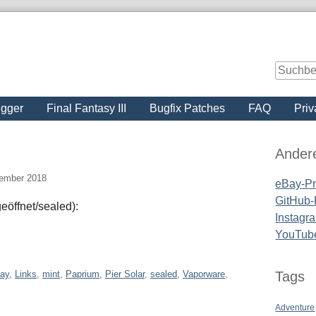
igger
Final Fantasy III
Bugfix Patches
FAQ
Priv
Seitenle
Ander
vember 2018
eBay-Pro
GitHub-P
öffnet/sealed):
Instagra
YouTub
ay
,
Links
,
mint
,
Paprium
,
Pier Solar
,
sealed
,
Vaporware
,
Tags
Adventure