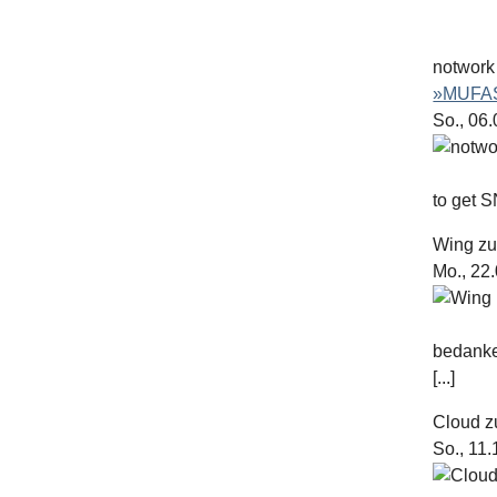
notwork
»MUFAS
So., 06
to get S
Wing
z
Mo., 22
bedanke
[...]
Cloud
z
So., 11