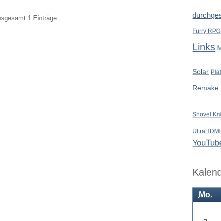
durchges
insgesamt 1 Einträge
Furry RPG
Links
Solar
Pla
Remake
Shovel Kn
UltraHDMI
YouTub
Kalen
Mo.