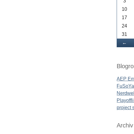
3
10
17
24
31
Zu
←
Blogrol
AEP Em
FuSoYa'
Nerdwel
Playoffl
project
Archiv