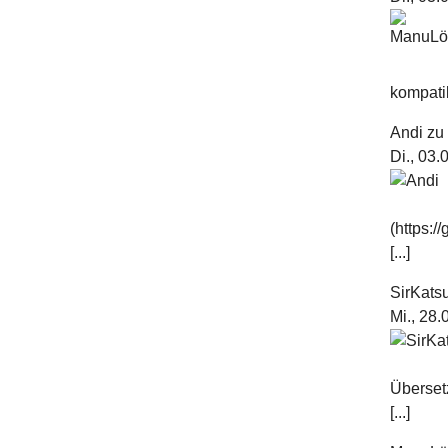
kompatib
Andi
z
Di., 03
(https:
[...]
SirKats
Mi., 28
Überset
[...]