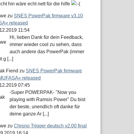
icht hin wäre echt nett für die hilfe
öwe
zu
SNES PowerPak firmware v3.10
A« released
.12.2019 11:54
Hi, lieben Dank für dein Feedback,
immer wieder cool zu sehen, dass
auch andere das PowerPak (immer
 g [...]
ak Fiend
zu
SNES PowerPak firmware
»MUFASA« released
.12.2019 07:45
-Super POWERPAK- "Now you
playing with Ramsis Power" Du bist
der beste, unendlich oft danke für
deine ganze Ar [...]
öwe
zu
Chrono Trigger deutsch v2.00 final
.09.2019 16:14