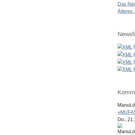
Das Neu
Älteres .
Newsf
Komme
ManuL
»MUFAS
Do., 21