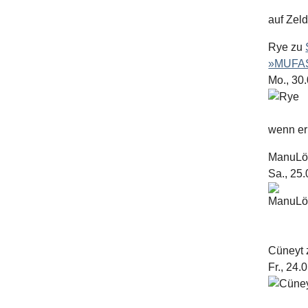
auf Zel
Rye
zu
»MUFAS
Mo., 30
wenn er 
ManuL
Sa., 25
Cüneyt
Fr., 24.