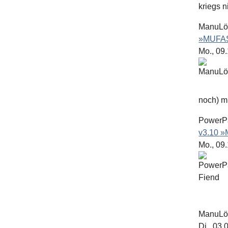
kriegs n
ManuL
»MUFAS
Mo., 09
noch) mit
PowerP
v3.10 
Mo., 09
ManuL
Di., 03