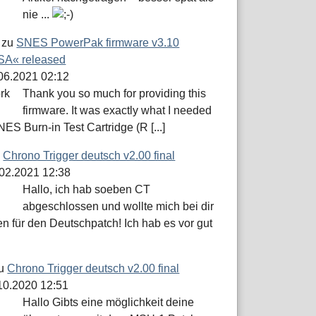
nie ...
zu
SNES PowerPak firmware v3.10
A« released
.06.2021 02:12
Thank you so much for providing this
firmware. It was exactly what I needed
NES Burn-in Test Cartridge (R [...]
u
Chrono Trigger deutsch v2.00 final
.02.2021 12:38
Hallo, ich hab soeben CT
abgeschlossen und wollte mich bei dir
n für den Deutschpatch! Ich hab es vor gut
u
Chrono Trigger deutsch v2.00 final
.10.2020 12:51
Hallo Gibts eine möglichkeit deine