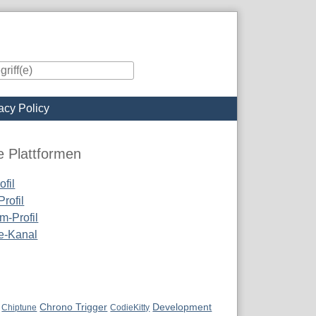
acy Policy
iste
e Plattformen
fil
rofil
m-Profil
e-Kanal
Chrono Trigger
Development
Chiptune
CodieKitty