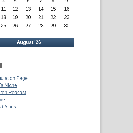
4
5
6
7
8
9
11
12
13
14
15
16
18
19
20
21
22
23
25
26
27
28
29
30
rück
August '26
l
ulation Page
s Niche
ten-Podcast
ine
 sd2snes