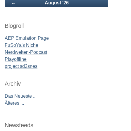
Zurück
←
August '26
Blogroll
AEP Emulation Page
FuSoYa's Niche
Nerdwelten-Podcast
Playoffline
project sd2snes
Archiv
Das Neueste ...
Älteres ...
Newsfeeds