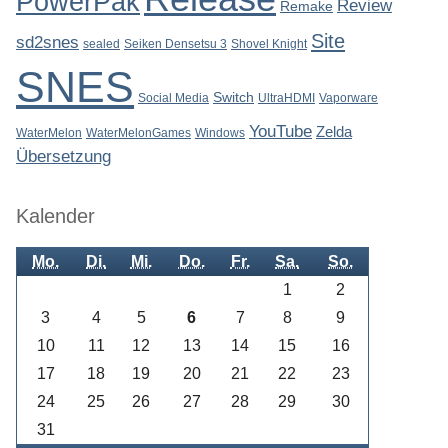
PowerPak
Review
Remake
Site
sd2snes
sealed
Seiken Densetsu 3
Shovel Knight
SNES
Switch
Social Media
UltraHDMI
Vaporware
YouTube
Zelda
WaterMelon
WaterMelonGames
Windows
Übersetzung
Kalender
Mo.
Di.
Mi.
Do.
Fr.
Sa.
So.
1
2
3
4
5
6
7
8
9
10
11
12
13
14
15
16
17
18
19
20
21
22
23
24
25
26
27
28
29
30
31