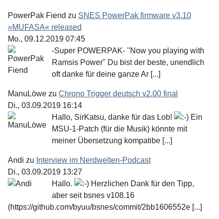
PowerPak Fiend
zu
SNES PowerPak firmware v3.10
»MUFASA« released
Mo., 09.12.2019 07:45
-Super POWERPAK- "Now you playing with
Ramsis Power" Du bist der beste, unendlich
oft danke für deine ganze Ar [...]
ManuLöwe
zu
Chrono Trigger deutsch v2.00 final
Di., 03.09.2019 16:14
Hallo, SirKatsu, danke für das Lob!
Ein
MSU-1-Patch (für die Musik) könnte mit
meiner Übersetzung kompatibe [...]
Andi
zu
Interview im Nerdwelten-Podcast
Di., 03.09.2019 13:27
Hallo.
Herzlichen Dank für den Tipp,
aber seit bsnes v108.16
(https://github.com/byuu/bsnes/commit/2bb1606552e [...]