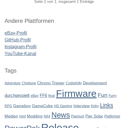
Pagination
Seite 1 von 1, insgesamt 1 Einträge
Seitenleiste
Andere Plattformen
eBay-Profil
GitHub-Profil
Instagram-Profil
YouTube-Kanal
Tags
Chrono Trigger
Development
Adventure
Chiptune
CodieKitty
Firmware
Fun
durchgespielt
FF6
eBay
final
Furry
Links
Gameboy
GameCube
Interview
RPG
HD Gaming
Kirby
News
Medien
Modding
Pier Solar
mint
N64
Paprium
Platformer
Release