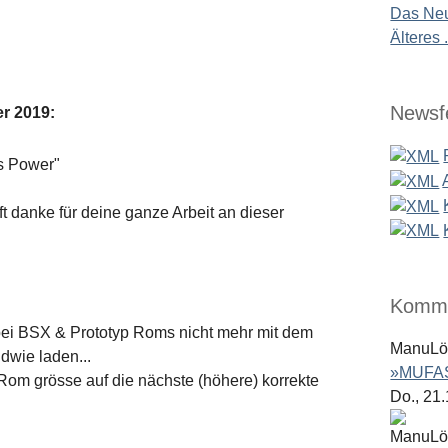
Das Neu
Älteres .
Newsf
er 2019
:
s Power"
ft danke für deine ganze Arbeit an dieser
Komme
 bei BSX & Prototyp Roms nicht mehr mit dem
ManuL
dwie laden...
»MUFAS
m grösse auf die nächste (höhere) korrekte
Do., 21