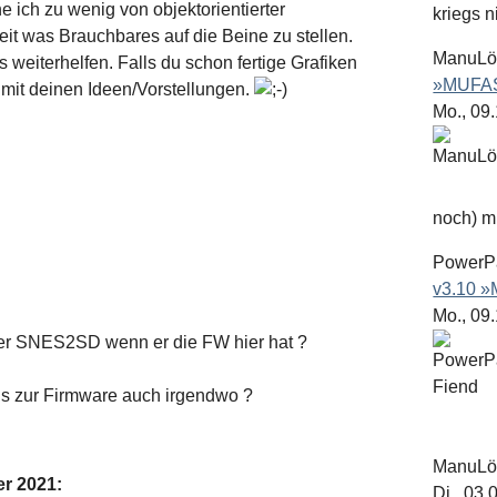
 ich zu wenig von objektorientierter
kriegs n
it was Brauchbares auf die Beine zu stellen.
ManuL
rs weiterhelfen. Falls du schon fertige Grafiken
»MUFAS
 mit deinen Ideen/Vorstellungen.
Mo., 09
noch) mit
PowerP
v3.10 
Mo., 09
der SNES2SD wenn er die FW hier hat ?
gs zur Firmware auch irgendwo ?
ManuL
er 2021
:
Di., 03