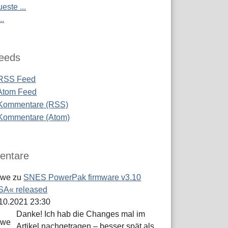
este ...
..
eeds
RSS Feed
Atom Feed
Kommentare (RSS)
Kommentare (Atom)
ntare
öwe
zu
SNES PowerPak firmware v3.10
A« released
.10.2021 23:30
Danke! Ich hab die Changes mal im
Artikel nachgetragen – besser spät als