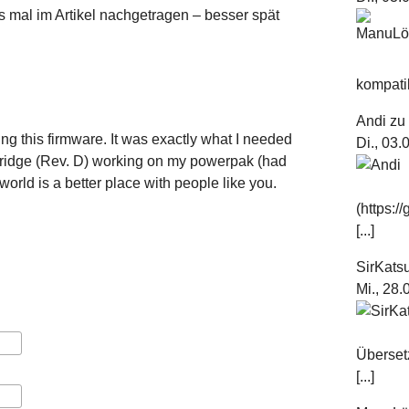
 mal im Artikel nachgetragen – besser spät
kompatib
Andi
z
ng this firmware. It was exactly what I needed
Di., 03
tridge (Rev. D) working on my powerpak (had
world is a better place with people like you.
(https:
[...]
SirKats
Mi., 28
Überset
[...]