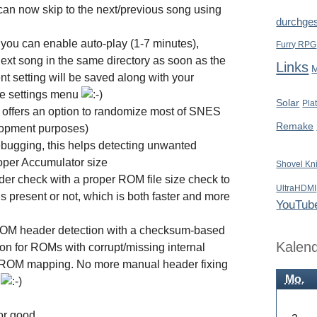
can now skip to the next/previous song using
durchges
 you can enable auto-play (1-7 minutes),
Furry RPG
next song in the same directory as soon as the
Links
nt setting will be saved along with your
the settings menu
Solar
Pla
 offers an option to randomize most of SNES
Remake
lopment purposes)
bugging, this helps detecting unwanted
oper Accumulator size
Shovel Kn
der check with a proper ROM file size check to
UltraHDMI
 present or not, which is both faster and more
YouTub
 ROM header detection with a checksum-based
Kalen
n for ROMs with corrupt/missing internal
ROM mapping. No more manual header fixing
Mo.
!
for good