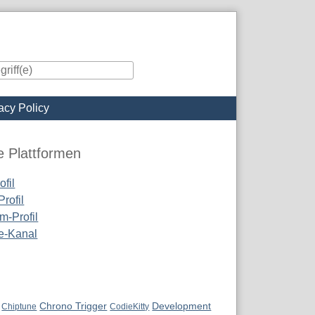
acy Policy
iste
e Plattformen
fil
rofil
m-Profil
e-Kanal
Chrono Trigger
Development
Chiptune
CodieKitty