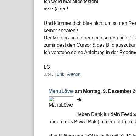
Ich werd mal alles testen!
\(^-^")/ freu!
Und kümmer dich bitte nicht um so nen Real
keiner cheaten!!
Der Mob braucht eher noch so nen billo 1F
zumindest den Cursor & das Bild auszutaus
Ich verstehe deine Anleitung in der Readme
LG
07:45
|
Link
|
Antwort
ManuLöwe
am
Montag, 9. Dezember 
Hi,
lieben Dank für dein Feedb
andere das PowerPak (immer noch) mit 