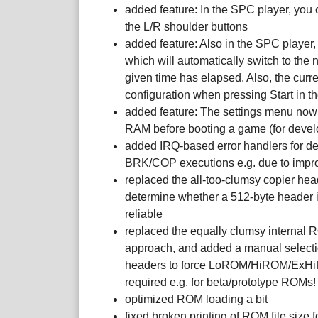
added feature: In the SPC player, you 
the L/R shoulder buttons
added feature: Also in the SPC player,
which will automatically switch to the 
given time has elapsed. Also, the curre
configuration when pressing Start in 
added feature: The settings menu now
RAM before booting a game (for deve
added IRQ-based error handlers for de
BRK/COP executions e.g. due to impr
replaced the all-too-clumsy copier hea
determine whether a 512-byte header is
reliable
replaced the equally clumsy internal
approach, and added a manual selectio
headers to force LoROM/HiROM/ExHi
required e.g. for beta/prototype ROMs
optimized ROM loading a bit
fixed broken printing of ROM file size 