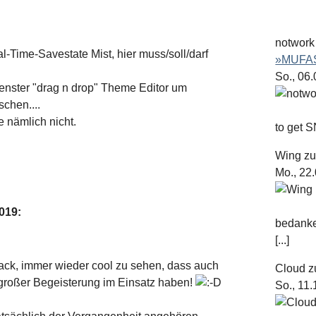
notwork
-Time-Savestate Mist, hier muss/soll/darf
»MUFAS
So., 06
enster "drag n drop" Theme Editor um
chen....
 nämlich nicht.
to get S
Wing
z
Mo., 22
2019
:
bedanke
[...]
ack, immer wieder cool zu sehen, dass auch
Cloud
z
großer Begeisterung im Einsatz haben!
So., 11