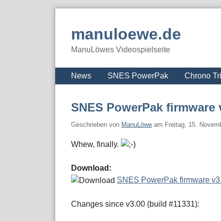
Skip
to
manuloewe.de
content
ManuLöwes Videospielseite
Navigation
News
SNES PowerPak
Chrono Tr
SNES PowerPak firmware 
Geschrieben von
ManuLöwe
am
Freitag, 15. Novem
Whew, finally.
Download:
SNES PowerPak firmware v
Changes since v3.00 (build #11331):