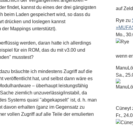
atsächlich der Vergangenheit angehören –
r findet, kannst du eines der drei gängigsten
auf Zel
 beim Laden gespeichert wird, so dass du
Rye
zu
art drücken und loslegen kannst
»MUFAS
der Mappings unterstützt).
Mo., 30
rflüssig werden, daran hatte ich allerdings
Beispiel für ein ROM, das du mit v3.00 und
wenn er 
nden" musstest?
ManuL
 dazu bräuchte ich mindestens Zugriff auf die
Sa., 25
 veröffentlicht hat, und selbst dann wäre es
e Modulhardware – überhaupt leistungsfähig
ache ziemlich unzuverlässig/instabil, da
s Systems quasi "abgekapselt" ist, d. h. man
t davon erhalten (ganz im Gegensatz zu
Cüneyt
vollen Zugriff auf alle Teile der emulierten
Fr., 24.