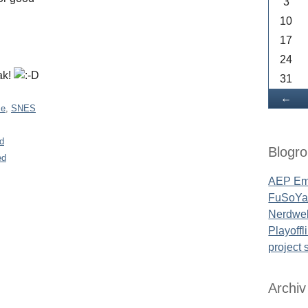
3
10
17
24
ak!
31
Zu
←
se
,
SNES
d
Blogrol
ed
AEP Em
FuSoYa'
Nerdwel
Playoffl
project
Archiv