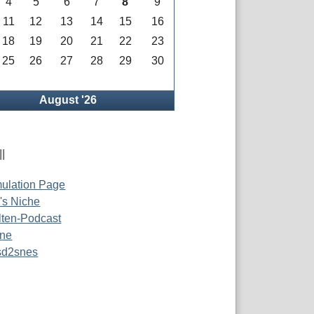
4
5
6
7
8
9
11
12
13
14
15
16
18
19
20
21
22
23
25
26
27
28
29
30
rück
August '26
l
ulation Page
s Niche
ten-Podcast
ine
 sd2snes