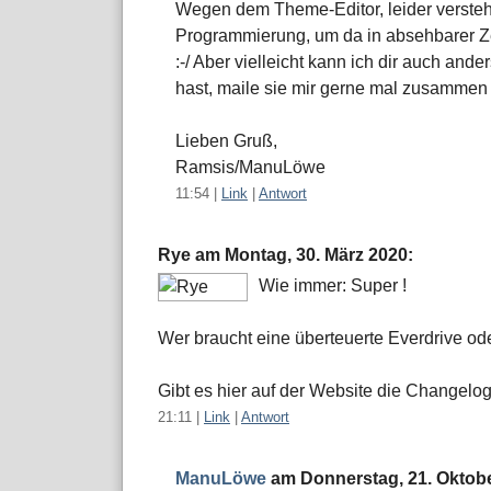
Wegen dem Theme-Editor, leider verstehe
Programmierung, um da in absehbarer Ze
:-/ Aber vielleicht kann ich dir auch ande
hast, maile sie mir gerne mal zusammen
Lieben Gruß,
Ramsis/ManuLöwe
11:54
|
Link
|
Antwort
Rye am
Montag, 30. März 2020
:
Wie immer: Super !
Wer braucht eine überteuerte Everdrive o
Gibt es hier auf der Website die Changelo
21:11
|
Link
|
Antwort
ManuLöwe
am
Donnerstag, 21. Oktob