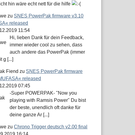
icht hin wäre echt nett für die hilfe
öwe
zu
SNES PowerPak firmware v3.10
A« released
.12.2019 11:54
Hi, lieben Dank für dein Feedback,
immer wieder cool zu sehen, dass
auch andere das PowerPak (immer
 g [...]
ak Fiend
zu
SNES PowerPak firmware
»MUFASA« released
.12.2019 07:45
-Super POWERPAK- "Now you
playing with Ramsis Power" Du bist
der beste, unendlich oft danke für
deine ganze Ar [...]
öwe
zu
Chrono Trigger deutsch v2.00 final
.09.2019 16:14