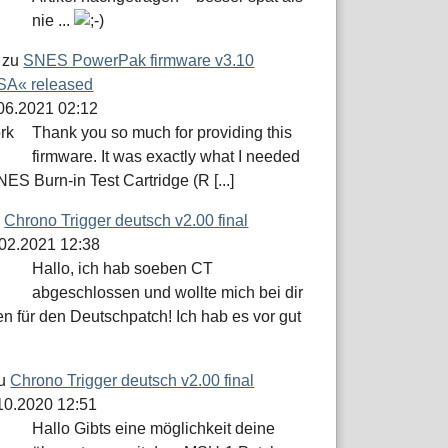
nie ...
zu
SNES PowerPak firmware v3.10
A« released
.06.2021 02:12
Thank you so much for providing this
firmware. It was exactly what I needed
NES Burn-in Test Cartridge (R [...]
u
Chrono Trigger deutsch v2.00 final
.02.2021 12:38
Hallo, ich hab soeben CT
abgeschlossen und wollte mich bei dir
n für den Deutschpatch! Ich hab es vor gut
u
Chrono Trigger deutsch v2.00 final
.10.2020 12:51
Hallo Gibts eine möglichkeit deine