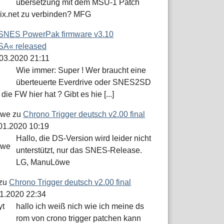
übersetzung mit dem MSU-1 Patch
dix.net zu verbinden? MFG
SNES PowerPak firmware v3.10
A« released
.03.2020 21:11
Wie immer: Super ! Wer braucht eine
überteuerte Everdrive oder SNES2SD
die FW hier hat ? Gibt es hie [...]
öwe
zu
Chrono Trigger deutsch v2.00 final
.01.2020 10:19
Hallo, die DS-Version wird leider nicht
unterstützt, nur das SNES-Release.
LG, ManuLöwe
zu
Chrono Trigger deutsch v2.00 final
01.2020 22:34
hallo ich weiß nich wie ich meine ds
rom von crono trigger patchen kann