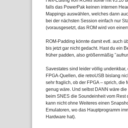
Hex-Editing von ROMs sollte mit v3.10 t
falls das PowerPak keinen internen Heade
Mappings auswählen, welches dann auch
bei der nächsten Session einfach nur St
(vorausgesetzt, das ROM wird von einem 
ROM-Padding könnte damit evtl. auch übe
bis jetzt gar nicht gedacht. Hast du ein 
früher padden, also größenmäßig "aufru
Savestates sind leider völlig undenkbar,
FPGA-Quellen, die retroUSB bislang nicht
sehr fraglich, ob der FPGA – sprich, di
genug wäre. Und selbst DANN wäre die S
beim SNES die Soundeinheit vom Rest de
kann nicht ohne Weiteres einen Snapsho
Emulatoren, wo das Hauptprogramm immer 
Hardware hat).