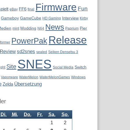
Firmware
Fun
pielt
FF6
eBay
final
Gameboy
GameCube
Interview
HD Gaming
Kirby
News
Medien
Modding
Pier
mint
N64
Paprium
Release
PowerPak
tformer
Review
sd2snes
sealed
Seiken Densetsu 3
SNES
Site
Switch
ight
Social Media
Vaporware
WaterMelon
WaterMelonGames
Windows
e
Übersetzung
Zelda
der
Di.
Mi.
Do.
Fr.
Sa.
So.
1
2