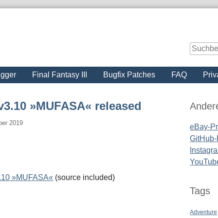
igger
Final Fantasy III
Bugfix Patches
FAQ
Priv
Seitenle
v3.10 »MUFASA« released
Ander
ber 2019
eBay-Pro
GitHub-P
Instagra
YouTub
3.10 »MUFASA«
(source included)
Tags
Adventure