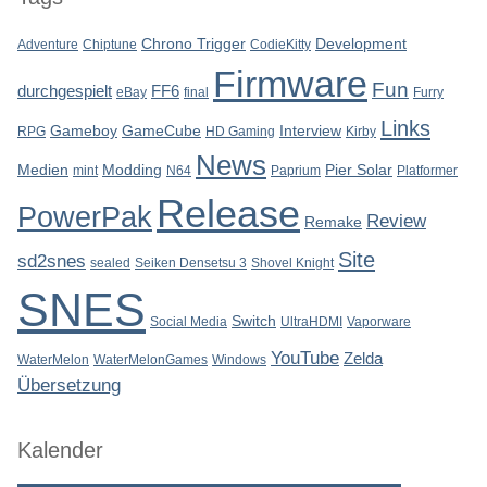
Chrono Trigger
Development
Adventure
Chiptune
CodieKitty
Firmware
Fun
durchgespielt
FF6
eBay
final
Furry
Links
Gameboy
GameCube
Interview
RPG
HD Gaming
Kirby
News
Medien
Modding
Pier Solar
mint
N64
Paprium
Platformer
Release
PowerPak
Review
Remake
Site
sd2snes
sealed
Seiken Densetsu 3
Shovel Knight
SNES
Switch
Social Media
UltraHDMI
Vaporware
YouTube
Zelda
WaterMelon
WaterMelonGames
Windows
Übersetzung
Kalender