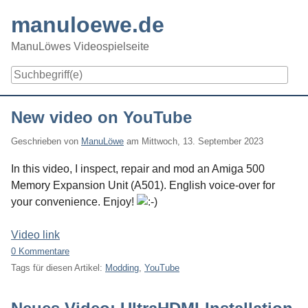
Skip
manuloewe.de
to
content
ManuLöwes Videospielseite
Navigation
New video on YouTube
Geschrieben von
ManuLöwe
am
Mittwoch, 13. September 2023
In this video, I inspect, repair and mod an Amiga 500
Memory Expansion Unit (A501). English voice-over for
your convenience. Enjoy!
Video link
0 Kommentare
Tags für diesen Artikel:
Modding
,
YouTube