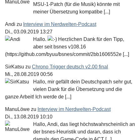
MSU-1-Patch (für die Musik) könnte mit
meiner Übersetzung kompatibe [...]
Andi
zu
Interview im Nerdwelten-Podcast
Di., 03.09.2019 13:27
Hallo.
Herzlichen Dank für den Tipp,
aber seit bsnes v108.16
(https://github.com/byuu/bsnes/commit/2bb1606552e [...]
SirKatsu
zu
Chrono Trigger deutsch v2.00 final
Mi., 28.08.2019 00:56
Hallo, mir gefällt dein Deutschpatch sehr gut,
vielen Dank für die Übersetzung und die
ganze Arbeit! Ich werde de [...]
ManuLöwe
zu
Interview im Nerdwelten-Podcast
Di., 13.08.2019 10:10
Hallo, Andi, das liegt höchstwahrscheinlich an
der bsnes-Heuristik und daran, dass ich
damals den Game-Code in ACT [...]