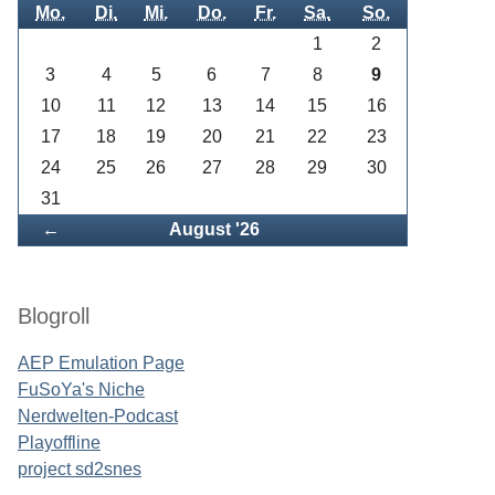
Mo.
Di.
Mi.
Do.
Fr.
Sa.
So.
1
2
3
4
5
6
7
8
9
10
11
12
13
14
15
16
17
18
19
20
21
22
23
24
25
26
27
28
29
30
31
Zurück
←
August '26
Blogroll
AEP Emulation Page
FuSoYa's Niche
Nerdwelten-Podcast
Playoffline
project sd2snes