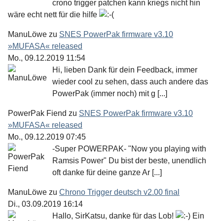
crono trigger patchen kann kriegs nicht hin
wäre echt nett für die hilfe
ManuLöwe
zu
SNES PowerPak firmware v3.10
»MUFASA« released
Mo., 09.12.2019 11:54
Hi, lieben Dank für dein Feedback, immer
wieder cool zu sehen, dass auch andere das
PowerPak (immer noch) mit g [...]
PowerPak Fiend
zu
SNES PowerPak firmware v3.10
»MUFASA« released
Mo., 09.12.2019 07:45
-Super POWERPAK- "Now you playing with
Ramsis Power" Du bist der beste, unendlich
oft danke für deine ganze Ar [...]
ManuLöwe
zu
Chrono Trigger deutsch v2.00 final
Di., 03.09.2019 16:14
Hallo, SirKatsu, danke für das Lob!
Ein