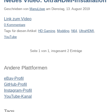
Neues Video: UltraHDMI-Installation
Geschrieben von
ManuLöwe
am
Dienstag, 13. August 2019
Link zum Video
0 Kommentare
Tags für diesen Artikel:
HD Gaming
,
Modding
,
N64
,
UltraHDMI
,
YouTube
Pagination
Seite 1 von 1, insgesamt 2 Einträge
Seitenleiste
Andere Plattformen
eBay-Profil
GitHub-Profil
Instagram-Profil
YouTube-Kanal
Tags