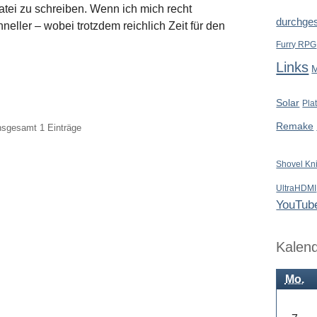
tei zu schreiben. Wenn ich mich recht
durchges
eller – wobei trotzdem reichlich Zeit für den
Furry RPG
Links
Solar
Pla
Remake
insgesamt 1 Einträge
Shovel Kn
UltraHDMI
YouTub
Kalen
Mo.