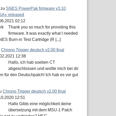
zu
SNES PowerPak firmware v3.10
A« released
.06.2021 02:12
Thank you so much for providing this
firmware. It was exactly what I needed
NES Burn-in Test Cartridge (R [...]
u
Chrono Trigger deutsch v2.00 final
.02.2021 12:38
Hallo, ich hab soeben CT
abgeschlossen und wollte mich bei dir
n für den Deutschpatch! Ich hab es vor gut
u
Chrono Trigger deutsch v2.00 final
.10.2020 12:51
Hallo Gibts eine möglichkeit deine
übersetzung mit dem MSU-1 Patch