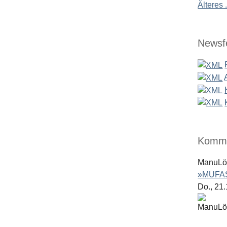
Älteres .
Newsf
Komme
ManuL
»MUFAS
Do., 21