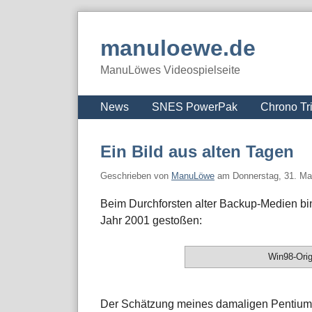
Skip
to
manuloewe.de
content
ManuLöwes Videospielseite
Navigation
News
SNES PowerPak
Chrono Tr
Ein Bild aus alten Tagen
Geschrieben von
ManuLöwe
am
Donnerstag, 31. Ma
Beim Durchforsten alter Backup-Medien bin
Jahr 2001 gestoßen:
Win98-Orig
Der Schätzung meines damaligen Pentium I