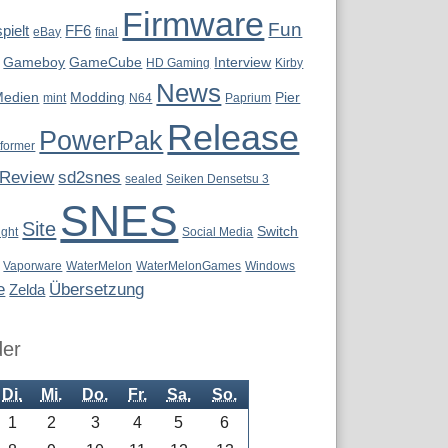
Firmware
Fun
pielt
FF6
eBay
final
Gameboy
GameCube
Interview
HD Gaming
Kirby
News
Medien
Modding
Pier
mint
N64
Paprium
Release
PowerPak
tformer
Review
sd2snes
sealed
Seiken Densetsu 3
SNES
Site
Switch
ight
Social Media
Vaporware
WaterMelon
WaterMelonGames
Windows
e
Übersetzung
Zelda
der
Di.
Mi.
Do.
Fr.
Sa.
So.
1
2
3
4
5
6