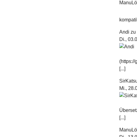
kompatib
Andi
z
Di., 03
(https:
[...]
SirKats
Mi., 28
Überset
[...]
ManuL