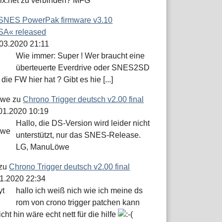
dix.net zu verbinden? MFG
SNES PowerPak firmware v3.10
A« released
.03.2020 21:11
Wie immer: Super ! Wer braucht eine
überteuerte Everdrive oder SNES2SD
die FW hier hat ? Gibt es hie [...]
öwe
zu
Chrono Trigger deutsch v2.00 final
.01.2020 10:19
Hallo, die DS-Version wird leider nicht
unterstützt, nur das SNES-Release.
LG, ManuLöwe
zu
Chrono Trigger deutsch v2.00 final
01.2020 22:34
hallo ich weiß nich wie ich meine ds
rom von crono trigger patchen kann
icht hin wäre echt nett für die hilfe