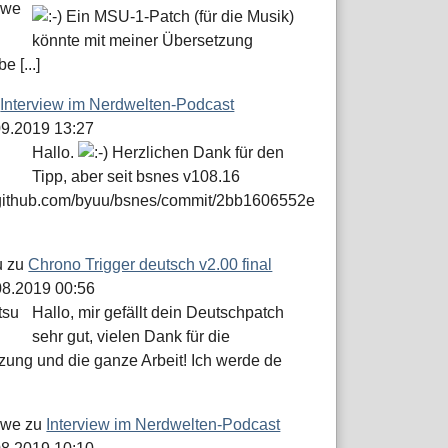
Ein MSU-1-Patch (für die Musik)
könnte mit meiner Übersetzung
e [...]
u
Interview im Nerdwelten-Podcast
.09.2019 13:27
Hallo.
Herzlichen Dank für den
Tipp, aber seit bsnes v108.16
//github.com/byuu/bsnes/commit/2bb1606552e
u
zu
Chrono Trigger deutsch v2.00 final
.08.2019 00:56
Hallo, mir gefällt dein Deutschpatch
sehr gut, vielen Dank für die
zung und die ganze Arbeit! Ich werde de
öwe
zu
Interview im Nerdwelten-Podcast