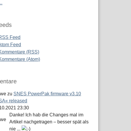
..
eeds
RSS Feed
Atom Feed
Kommentare (RSS)
Kommentare (Atom)
ntare
öwe
zu
SNES PowerPak firmware v3.10
A« released
.10.2021 23:30
Danke! Ich hab die Changes mal im
Artikel nachgetragen – besser spät als
nie ...