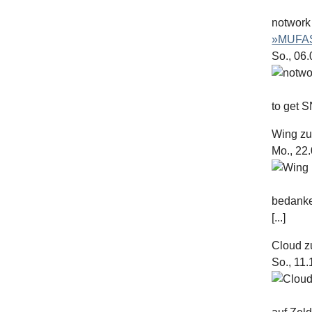
notwork
»MUFAS
So., 06
to get S
Wing
z
Mo., 22
bedanke
[...]
Cloud
z
So., 11