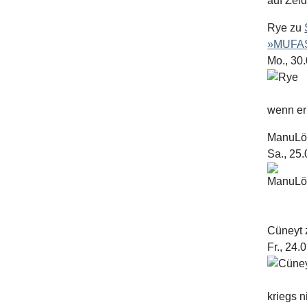
auf Zel
Rye
zu
»MUFAS
Mo., 30
wenn er 
ManuL
Sa., 25
Cüneyt
Fr., 24.
kriegs n