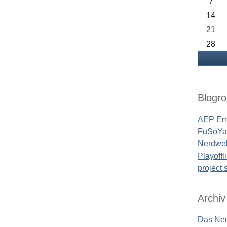
7
14
21
28
Blogrol
AEP Em
FuSoYa'
Nerdwel
Playoffl
project
Archiv
Das Neu