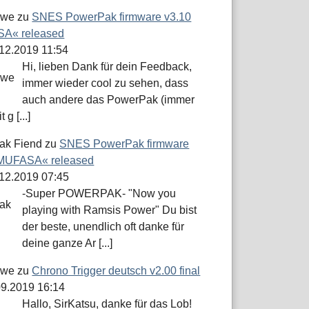
öwe
zu
SNES PowerPak firmware v3.10
A« released
.12.2019 11:54
Hi, lieben Dank für dein Feedback,
immer wieder cool zu sehen, dass
auch andere das PowerPak (immer
 g [...]
ak Fiend
zu
SNES PowerPak firmware
»MUFASA« released
.12.2019 07:45
-Super POWERPAK- "Now you
playing with Ramsis Power" Du bist
der beste, unendlich oft danke für
deine ganze Ar [...]
öwe
zu
Chrono Trigger deutsch v2.00 final
.09.2019 16:14
Hallo, SirKatsu, danke für das Lob!