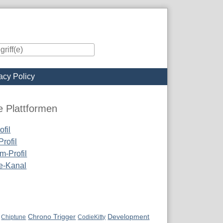
acy Policy
iste
e Plattformen
fil
rofil
m-Profil
e-Kanal
Chrono Trigger
Development
Chiptune
CodieKitty