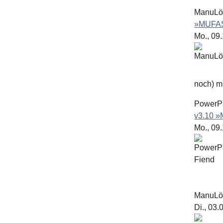
ManuL
»MUFAS
Mo., 09
noch) mit
PowerP
v3.10 
Mo., 09
ManuL
Di., 03