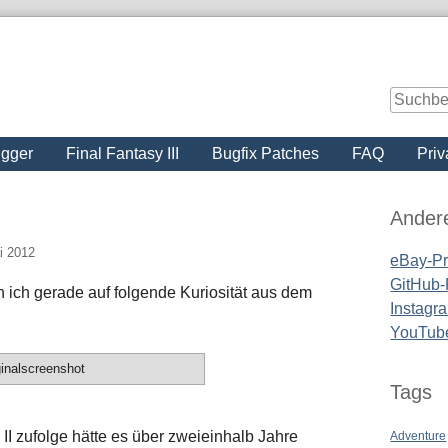
igger
Final Fantasy III
Bugfix Patches
FAQ
Priv
Seitenle
Ander
i 2012
eBay-Pro
GitHub-P
 ich gerade auf folgende Kuriosität aus dem
Instagra
YouTub
inalscreenshot
Tags
I zufolge hätte es über zweieinhalb Jahre
Adventure