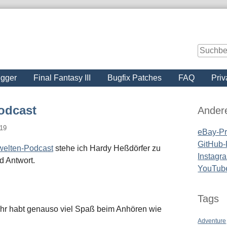
igger
Final Fantasy III
Bugfix Patches
FAQ
Priv
Seitenle
odcast
Ander
019
eBay-Pro
GitHub-P
welten-Podcast
stehe ich Hardy Heßdörfer zu
Instagra
 Antwort.
YouTub
Tags
 ihr habt genauso viel Spaß beim Anhören wie
Adventure