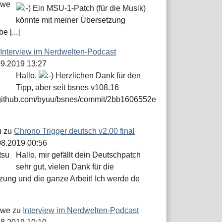
Ein MSU-1-Patch (für die Musik)
könnte mit meiner Übersetzung
e [...]
u
Interview im Nerdwelten-Podcast
.09.2019 13:27
Hallo.
Herzlichen Dank für den
Tipp, aber seit bsnes v108.16
//github.com/byuu/bsnes/commit/2bb1606552e
u
zu
Chrono Trigger deutsch v2.00 final
.08.2019 00:56
Hallo, mir gefällt dein Deutschpatch
sehr gut, vielen Dank für die
zung und die ganze Arbeit! Ich werde de
öwe
zu
Interview im Nerdwelten-Podcast