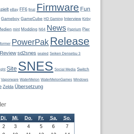
Firmware
Fun
pielt
FF6
eBay
final
Gameboy
GameCube
Interview
HD Gaming
Kirby
News
Medien
Modding
Pier
mint
N64
Paprium
Release
PowerPak
tformer
Review
sd2snes
sealed
Seiken Densetsu 3
SNES
Site
Switch
ight
Social Media
Vaporware
WaterMelon
WaterMelonGames
Windows
e
Übersetzung
Zelda
der
Di.
Mi.
Do.
Fr.
Sa.
So.
2
3
4
5
6
7