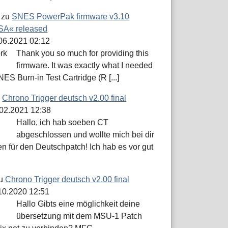
zu
SNES PowerPak firmware v3.10
A« released
.06.2021 02:12
Thank you so much for providing this
firmware. It was exactly what I needed
NES Burn-in Test Cartridge (R [...]
u
Chrono Trigger deutsch v2.00 final
.02.2021 12:38
Hallo, ich hab soeben CT
abgeschlossen und wollte mich bei dir
n für den Deutschpatch! Ich hab es vor gut
u
Chrono Trigger deutsch v2.00 final
.10.2020 12:51
Hallo Gibts eine möglichkeit deine
übersetzung mit dem MSU-1 Patch