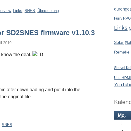
durchges
terview
,
Links
,
SNES
,
Übersetzung
Furry RPG
Links
or SD2SNES firmware v1.10.3
Solar
il 2019
Pla
Remake
u know the deal.
Shovel Kn
UltraHDMI
YouTub
in after downloading and put it into the
he original file.
Kalen
Mo.
1
,
SNES