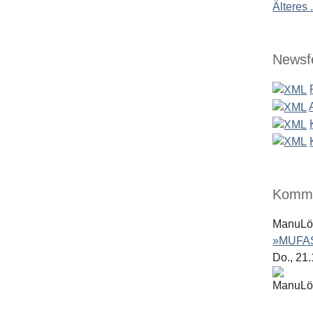
Älteres .
Newsf
Komme
ManuL
»MUFAS
Do., 21