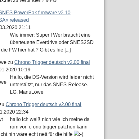
dix.net zu verbinden? MFG
SNES PowerPak firmware v3.10
A« released
.03.2020 21:11
Wie immer: Super ! Wer braucht eine
überteuerte Everdrive oder SNES2SD
die FW hier hat ? Gibt es hie [...]
öwe
zu
Chrono Trigger deutsch v2.00 final
.01.2020 10:19
Hallo, die DS-Version wird leider nicht
unterstützt, nur das SNES-Release.
LG, ManuLöwe
zu
Chrono Trigger deutsch v2.00 final
01.2020 22:34
hallo ich weiß nich wie ich meine ds
rom von crono trigger patchen kann
icht hin wäre echt nett für die hilfe