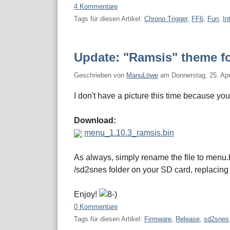
4 Kommentare
Tags für diesen Artikel:
Chrono Trigger
,
FF6
,
Fun
,
In
Update: "Ramsis" theme f
Geschrieben von
ManuLöwe
am
Donnerstag, 25. Apr
I don't have a picture this time because yo
Download:
menu_1.10.3_ramsis.bin
As always, simply rename the file to menu.b
/sd2snes folder on your SD card, replacing t
Enjoy!
0 Kommentare
Tags für diesen Artikel:
Firmware
,
Release
,
sd2snes