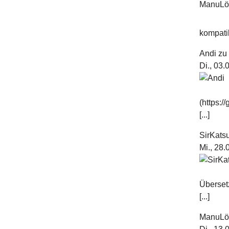
kompatib
Andi
z
Di., 03
(https:
[...]
SirKats
Mi., 28
Überset
[...]
ManuL