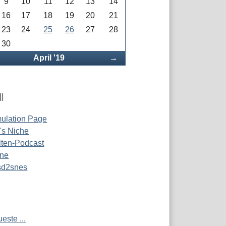
9
10
11
12
13
14
16
17
18
19
20
21
23
24
25
26
27
28
30
rück
Vorwärts
April '19
→
l
ulation Page
s Niche
ten-Podcast
ine
 sd2snes
este ...