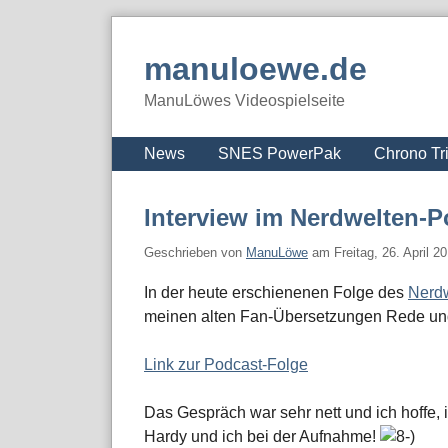
Skip
to
manuloewe.de
content
ManuLöwes Videospielseite
Navigation
News
SNES PowerPak
Chrono Tr
Interview im Nerdwelten-P
Geschrieben von
ManuLöwe
am
Freitag, 26. April 2
In der heute erschienenen Folge des
Nerd
meinen alten Fan-Übersetzungen Rede und
Link zur Podcast-Folge
Das Gespräch war sehr nett und ich hoffe,
Hardy und ich bei der Aufnahme!