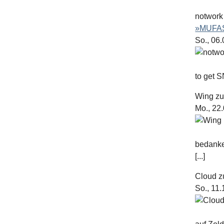
notwork
»MUFAS
So., 06
to get S
Wing
z
Mo., 22
bedanke
[...]
Cloud
z
So., 11