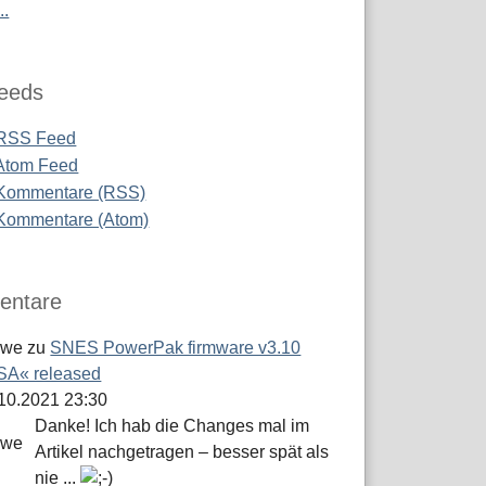
..
eeds
RSS Feed
Atom Feed
Kommentare (RSS)
Kommentare (Atom)
ntare
öwe
zu
SNES PowerPak firmware v3.10
A« released
.10.2021 23:30
Danke! Ich hab die Changes mal im
Artikel nachgetragen – besser spät als
nie ...