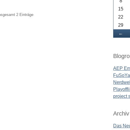
8
15
insgesamt 2 Einträge
22
29
Zu
←
Blogrol
AEP Em
FuSoYa'
Nerdwel
Playoffl
project
Archiv
Das Neu