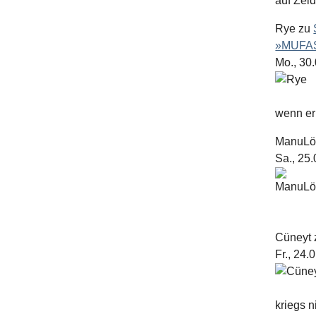
auf Zel
Rye
zu
»MUFAS
Mo., 30
wenn er 
ManuL
Sa., 25
Cüneyt
Fr., 24.
kriegs n