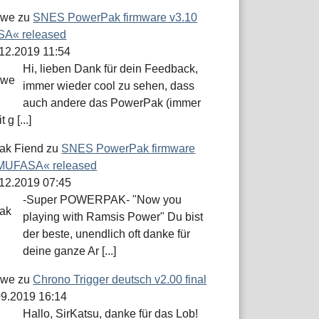
öwe
zu
SNES PowerPak firmware v3.10
A« released
.12.2019 11:54
Hi, lieben Dank für dein Feedback,
immer wieder cool zu sehen, dass
auch andere das PowerPak (immer
 g [...]
ak Fiend
zu
SNES PowerPak firmware
»MUFASA« released
.12.2019 07:45
-Super POWERPAK- "Now you
playing with Ramsis Power" Du bist
der beste, unendlich oft danke für
deine ganze Ar [...]
öwe
zu
Chrono Trigger deutsch v2.00 final
.09.2019 16:14
Hallo, SirKatsu, danke für das Lob!