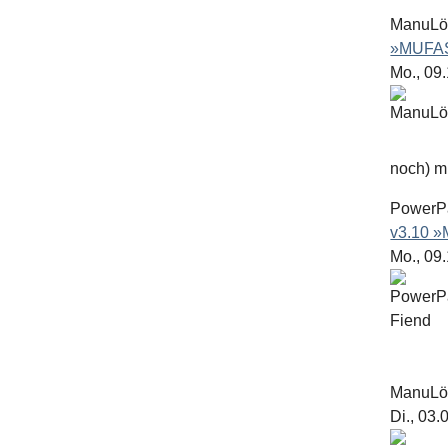
ManuL
»MUFAS
Mo., 09
noch) mit
PowerP
v3.10 
Mo., 09
ManuL
Di., 03