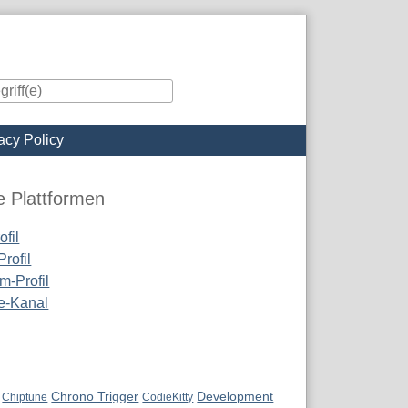
acy Policy
iste
e Plattformen
fil
rofil
m-Profil
e-Kanal
Chrono Trigger
Development
Chiptune
CodieKitty