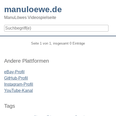
Skip
manuloewe.de
to
content
ManuLöwes Videospielseite
Navigation
Pagination
Seite 1 von 1, insgesamt 0 Einträge
Seitenleiste
Andere Plattformen
eBay-Profil
GitHub-Profil
Instagram-Profil
YouTube-Kanal
Tags