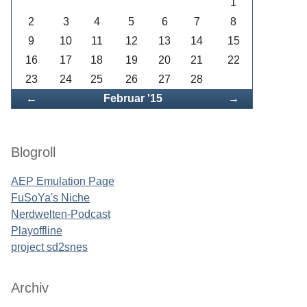
1
2
3
4
5
6
7
8
9
10
11
12
13
14
15
16
17
18
19
20
21
22
23
24
25
26
27
28
Zurück
Vorwärts
←
Februar '15
→
Blogroll
AEP Emulation Page
FuSoYa's Niche
Nerdwelten-Podcast
Playoffline
project sd2snes
Archiv