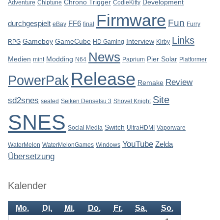
Chrono Trigger
Development
Adventure
Chiptune
CodieKitty
Firmware
Fun
durchgespielt
FF6
eBay
final
Furry
Links
Gameboy
GameCube
Interview
RPG
HD Gaming
Kirby
News
Medien
Modding
Pier Solar
mint
N64
Paprium
Platformer
Release
PowerPak
Review
Remake
Site
sd2snes
sealed
Seiken Densetsu 3
Shovel Knight
SNES
Switch
Social Media
UltraHDMI
Vaporware
YouTube
Zelda
WaterMelon
WaterMelonGames
Windows
Übersetzung
Kalender
Mo.
Di.
Mi.
Do.
Fr.
Sa.
So.