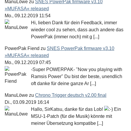
ManuLöwe
zu
SNES PowerPak firmware v3.10
»MUFASA« released
Mo., 09.12.2019 11:54
Hi, lieben Dank für dein Feedback, immer
wieder cool zu sehen, dass auch andere das
PowerPak (immer noch) mit g [...]
PowerPak Fiend
zu
SNES PowerPak firmware v3.10
»MUFASA« released
Mo., 09.12.2019 07:45
-Super POWERPAK- "Now you playing with
Ramsis Power" Du bist der beste, unendlich
oft danke für deine ganze Ar [...]
ManuLöwe
zu
Chrono Trigger deutsch v2.00 final
Di., 03.09.2019 16:14
Hallo, SirKatsu, danke für das Lob!
Ein
MSU-1-Patch (für die Musik) könnte mit
meiner Übersetzung kompatibe [...]