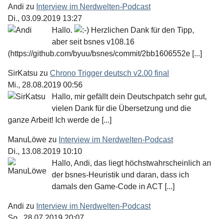
Andi
zu
Interview im Nerdwelten-Podcast
Di., 03.09.2019 13:27
Hallo.
Herzlichen Dank für den Tipp,
aber seit bsnes v108.16
(https://github.com/byuu/bsnes/commit/2bb1606552e [...]
SirKatsu
zu
Chrono Trigger deutsch v2.00 final
Mi., 28.08.2019 00:56
Hallo, mir gefällt dein Deutschpatch sehr gut,
vielen Dank für die Übersetzung und die
ganze Arbeit! Ich werde de [...]
ManuLöwe
zu
Interview im Nerdwelten-Podcast
Di., 13.08.2019 10:10
Hallo, Andi, das liegt höchstwahrscheinlich an
der bsnes-Heuristik und daran, dass ich
damals den Game-Code in ACT [...]
Andi
zu
Interview im Nerdwelten-Podcast
So., 28.07.2019 20:07